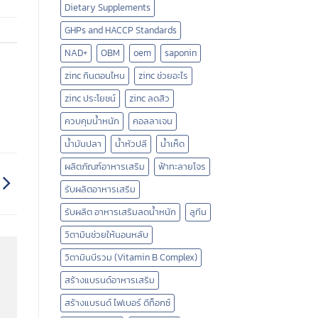
Dietary Supplements
GHPs and HACCP Standards
NAD+
OBM
oem
saponin
zinc กินตอนไหน
zinc ช่วยอะไร
zinc ประโยชน์
zinc ลดสิว
ควบคุมน้ำหนัก
คอลลาเจน
น้ำมันปลา
น้ำหัวปลี
น้ำเห็ด
ผลิตภัณฑ์อาหารเสริม
ฟ้าทะลายโจร
รับผลิตอาหารเสริม
รับผลิต อาหารเสริมลดน้ำหนัก
ลูทีน
วิตามินช่วยให้นอนหลับ
วิตามินบีรวม (Vitamin B Complex)
สร้างแบรนด์อาหารเสริม
สร้างแบรนด์ ไฟเบอร์ ดีท็อกซ์