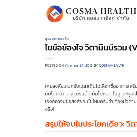
ข้าม
ไป
ยัง
เนื้อหา
สูตรอาหารเสริม
ไขข้อข้องใจ วิตามินบีรวม (
POSTED ON
กันยายน 24, 2018
BY
COSMAHEALTH
เคยสงสัยไหมครับเวลาเดินไปเลือกซื้ออาหารเสริ
มีบีไม่กี่ตัว บางแบรนด์มีเต็มไปหมด ในฐานะผู้บ
เองก็อาจมีข้อสงสัยกันใช่ไหมครับว่า ต้องมีวิตาม
จริง!
สรุปให้จบในประโยคเดียว: วิต