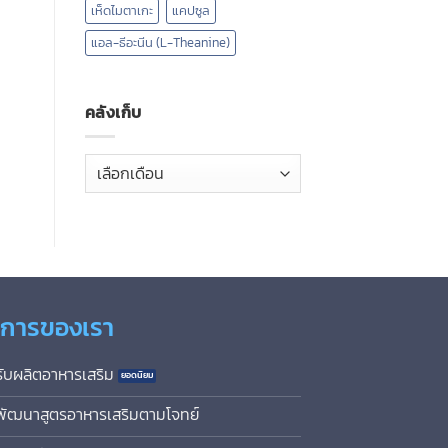
เห็ดไมตาเกะ
แคปซูล
แอล-ธีอะนีน (L-Theanine)
คลังเก็บ
คลัง
เก็บ
ิการของเรา
รับผลิตอาหารเสริม
พัฒนาสูตรอาหารเสริมตามโจทย์