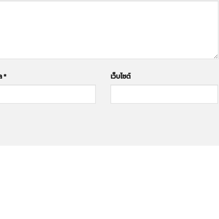
มล
*
เว็บไซต์