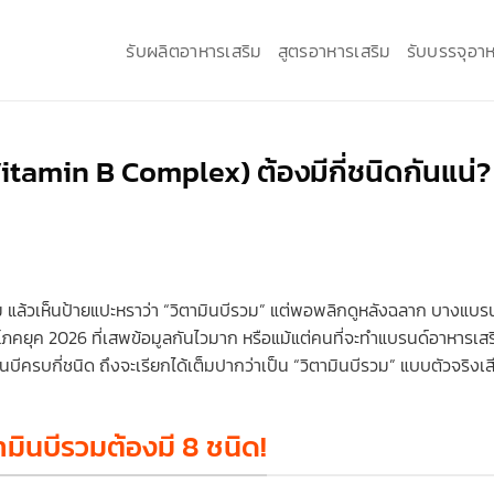
รับผลิตอาหารเสริม
สูตรอาหารเสริม
รับบรรจุอาห
Vitamin B Complex) ต้องมีกี่ชนิดกันแน่?
ม แล้วเห็นป้ายแปะหราว่า “วิตามินบีรวม” แต่พอพลิกดูหลังฉลาก บางแบร
ริโภคยุค 2026 ที่เสพข้อมูลกันไวมาก หรือแม้แต่คนที่จะทำแบรนด์อาหารเสร
ินบีครบกี่ชนิด ถึงจะเรียกได้เต็มปากว่าเป็น “วิตามินบีรวม” แบบตัวจริงเส
ามินบีรวมต้องมี 8 ชนิด!