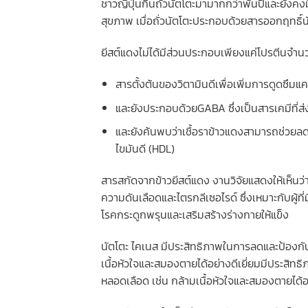
ชาวญี่ปุ่นกินถั่วนัตโตะมามากกว่าพันปีและยังคงมีอ
สุขภาพ เมื่อถั่วนัตโตะประกอบด้วยสารออกฤทธิ์นั
ยีสต์แดงไม่ได้มีส่วนประกอบเพียงแค่โปรตีนจำน
สารตั้งต้นของวิตามินดีเพื่อเพิ่มการดูดซึม
และยังประกอบด้วยGABA ซึ่งเป็นสารเคมีที่
และยังค้นพบว่าเชื้อราข้าวแดงสามารถช่วยลด
ไขมันดี (HDL)
สารสกัดจากข้าวยีสต์แดง งานวิจัยแสดงให้เห็น
ความดันเลือดและไตรกลีเซอไรด์ ซึ่งเหมาะกับผู้ที
โรคกระดูกพรุนและเสริมสร้างร่างกายให้แข็ง
นัตโตะ ไคเนส มีประสิทธิภาพในการลดและป้องกัน
เนื้อหัวใจและสมองตายได้อย่างดีเยี่ยมมีประสิท
หลอดเลือด เช่น กล้ามเนื้อหัวใจและสมองตายได้อ