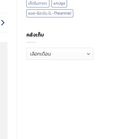
เห็ดไมตาเกะ
แคปซูล
แอล-ธีอะนีน (L-Theanine)
คลังเก็บ
คลัง
เก็บ