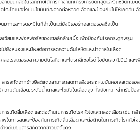
ายุยืนที่สุดในโลกภายใต้การทำงานที่เคร่งเครียดที่สุดและวิถีชีวิตที่ไม่ดี
ตโตะไคเนสซึ่งเป็นไขมันที่สะอาดต่อหลอดเลือดและป้องกันไม่ให้เกิดลิ่มเล
วนมากและกรดอะมิโนที่จำเป็นแต่ยังมีเออร์กอสเตอรอลซึ่งเป็น
แคลเซียมและฟอสฟอรัสของเซลล์กล้ามเนื้อ เพื่อป้องกันโรคกระดูกพรุน
ส่งไปยังสมองและมีผลต่อการลดความดันโลหิตและน้ำตาลในเลือด
คลอเรสเตอรอล ความดันโลหิต และไตรกลีเซอไรด์ ไขมันเลว (LDL) และเพิ
ว่า สารสกัดจากข้าวยีสต์แดงสามารถลดการสังเคราะห์ไขมันคอเลสเตอรอล
่มีความดันเลือด, ระดับน้ำตาลและไขมันในเลือดสูง ทั้งยังเหมาะสำหรับป้อง
การเกิดลิ่มเลือด และต่อต้านในการเกิดโรคหัวใจและหลอดเลือด เช่น กล้
ธิภาพในการลดและป้องกันการเกิดลิ่มเลือด และต่อต้านในการเกิดโรคหัวใจ
ย่างดีเยี่ยมสารสกัดจากข้าวยีสต์แดง