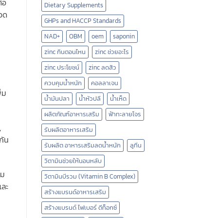
ต่อ
Dietary Supplements
ือด
GHPs and HACCP Standards
NAD+
OBM
oem
saponin
zinc กินตอนไหน
zinc ช่วยอะไร
zinc ประโยชน์
zinc ลดสิว
ควบคุมน้ำหนัก
คอลลาเจน
่ม
น้ำมันปลา
น้ำหัวปลี
น้ำเห็ด
ผลิตภัณฑ์อาหารเสริม
ฟ้าทะลายโจร
,
รับผลิตอาหารเสริม
กัน
รับผลิต อาหารเสริมลดน้ำหนัก
ลูทีน
วิตามินช่วยให้นอนหลับ
าม
วิตามินบีรวม (Vitamin B Complex)
และ
สร้างแบรนด์อาหารเสริม
สร้างแบรนด์ ไฟเบอร์ ดีท็อกซ์