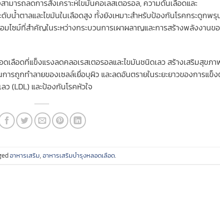
แดงสามารถลดการสังเคราะห์ไขมันคอเลสเตอรอล, ความดันเลือดและ
, ระดับน้ำตาลและไขมันในเลือดสูง ทั้งยังเหมาะสำหรับป้องกันโรคกระดูกพรุ
โคเอมไซม์ที่สำคัญในระหว่างกระบวนการเผาผลาญและการสร้างพลังงานข
หลอดเลือดที่แข็งแรงลดคลอเรสเตอรอลและไขมันชนิดเลว สร้างเสริมสุขภา
กันการถูกทำลายของเซลล์เยื่อบุผิว และลดอันตรายในระยะยาวของการแข็ง
ว (LDL) และป้องกันโรคหัวใจ
ged
อาหารเสริม
,
อาหารเสริมบำรุงหลอดเลือด
.