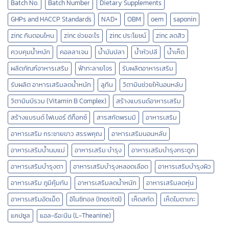
Batch No.
Batch Number
Dietary Supplements
GHPs and HACCP Standards
NAD+
OBM
oem
saponin
zinc กินตอนไหน
zinc ช่วยอะไร
zinc ประโยชน์
zinc ลดสิว
ควบคุมน้ำหนัก
คอลลาเจน
น้ำมันปลา
น้ำหัวปลี
น้ำเห็ด
ผลิตภัณฑ์อาหารเสริม
ฟ้าทะลายโจร
รับผลิตอาหารเสริม
รับผลิต อาหารเสริมลดน้ำหนัก
ลูทีน
วิตามินช่วยให้นอนหลับ
วิตามินบีรวม (Vitamin B Complex)
สร้างแบรนด์อาหารเสริม
สร้างแบรนด์ ไฟเบอร์ ดีท็อกซ์
สารสกัดพรมมิ
อาหารเสริม
อาหารเสริม กระชายขาว สรรพคุณ
อาหารเสริมนอนหลับ
อาหารเสริมน้ำนมแม่
อาหารเสริม บำรุง
อาหารเสริมบำรุงกระดูก
อาหารเสริมบำรุงตา
อาหารเสริมบำรุงหลอดเลือด
อาหารเสริมบํารุงผิว
อาหารเสริม ภูมิคุ้มกัน
อาหารเสริมลดน้ำหนัก
อาหารเสริมลดหุ่น
อาหารเสริมอัดเม็ด
อิโนซิทอล (Inositol)
เห็ดสกัด
เห็ดไมตาเกะ
แคปซูล
แอล-ธีอะนีน (L-Theanine)