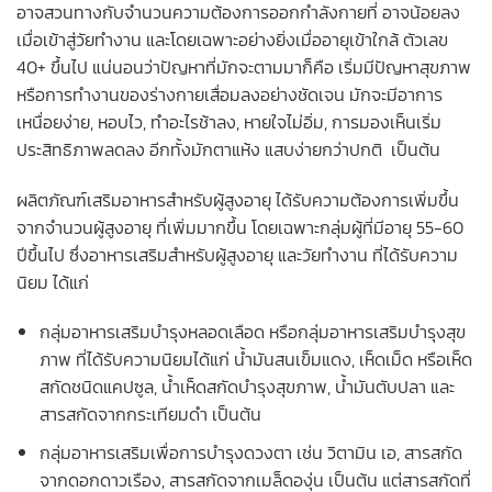
อาจสวนทางกับจำนวนความต้องการออกกำลังกายที่ อาจน้อยลง
เมื่อเข้าสู่วัยทำงาน และโดยเฉพาะอย่างยิ่งเมื่ออายุเข้าใกล้ ตัวเลข
40+ ขึ้นไป แน่นอนว่าปัญหาที่มักจะตามมาก็คือ เริ่มมีปัญหาสุขภาพ
หรือการทำงานของร่างกายเสื่อมลงอย่างชัดเจน มักจะมีอาการ
เหนื่อยง่าย, หอบไว, ทำอะไรช้าลง, หายใจไม่อิ่ม, การมองเห็นเริ่ม
ประสิทธิภาพลดลง อีกทั้งมักตาแห้ง แสบง่ายกว่าปกติ เป็นต้น
ผลิตภัณฑ์เสริมอาหารสำหรับผู้สูงอายุ ได้รับความต้องการเพิ่มขึ้น
จากจำนวนผู้สูงอายุ ที่เพิ่มมากขึ้น โดยเฉพาะกลุ่มผู้ที่มีอายุ 55-60
ปีขึ้นไป ซึ่งอาหารเสริมสำหรับผู้สูงอายุ และวัยทำงาน ที่ได้รับความ
นิยม ได้แก่
กลุ่มอาหารเสริมบำรุงหลอดเลือด หรือกลุ่มอาหารเสริมบำรุงสุข
ภาพ ที่ได้รับความนิยมได้แก่ น้ำมันสนเข็มแดง, เห็ดเม็ด หรือเห็ด
สกัดชนิดแคปซูล, น้ำเห็ดสกัดบำรุงสุขภาพ, น้ำมันตับปลา และ
สารสกัดจากกระเทียมดำ เป็นต้น
กลุ่มอาหารเสริมเพื่อการบำรุงดวงตา เช่น วิตามิน เอ, สารสกัด
จากดอกดาวเรือง, สารสกัดจากเมล็ดองุ่น เป็นต้น แต่สารสกัดที่