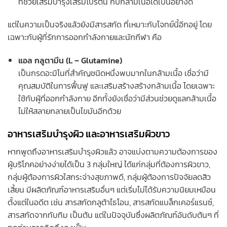
ที่ช่วยเสริมบำรุงเสริมโปรตีน กับกล้ามเนื้อได้เป็นอย่างดี
แต่ในความเป็นจริงแล้วยังมีสารสกัด ที่เหมาะกับโจทย์นี้อีกอยู่ โดย
เฉพาะกับผู้ที่รักการออกกำลังกายและนักกีฬา คือ
แอล กลูตามีน (L – Glutamine
)
เป็นกรดอะมิโนที่สำคัญชนิดหนึ่งพบมากในกล้ามเนื้อ เชื่อว่ามี
คุณสมบัติในการฟื้นฟู และเสริมสร้างสร้างกล้ามเนื้อ โดยเฉพาะ
ใช้กับผู้ที่ออกกำลังกาย อีกทั้งยังเชื่อว่ามีส่วนช่วยดูแลกล้ามเนื้อ
ไม่ให้สลายกลายเป็นไขมันอีกด้วย
อาหารเสริมบํารุงผิว และอาหารเสริมผิวขาว
หากพูดถึงอาหารเสริมบำรุงผิวแล้ว อาจแบ่งตามความต้องการของ
ผู้บริโภคอย่างง่ายได้เป็น 3 กลุ่มใหญ่ ได้แก่กลุ่มที่ต้องการผิวขาว,
กลุ่มผู้ต้องการผิวใสกระจ่างสุขภาพดี, กลุ่มผู้ต้องการปัจจัยลดสิว
เสี้ยน มีผลิตภัณฑ์อาหารเสริมอื่นๆ แต่เริ่มไม่ได้รับความนิยมเหมือน
ตั้งแต่ในอดีต เช่น สารสกัดกลูต้าไธโอน, สารสกัดแบล็กเคอร์แรนซ์,
สารสกัดจากทับทิม เป็นต้น แต่ในปัจจุบันซึ่งผลิตภัณฑ์อันดับต้นๆ ที่