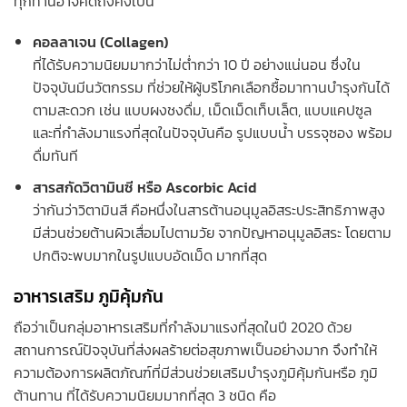
ทุกท่านอาจคิดถึงคงเป็น
คอลลาเจน (Collagen
)
ที่ได้รับความนิยมมากว่าไม่ต่ำกว่า 10 ปี อย่างแน่นอน ซึ่งใน
ปัจจุบันมีนวัตกรรม ที่ช่วยให้ผู้บริโภคเลือกซื้อมาทานบำรุงกันได้
ตามสะดวก เช่น แบบผงชงดื่ม, เม็ดเม็ดเท็บเล็ต, แบบแคปซูล
และที่กำลังมาแรงที่สุดในปัจจุบันคือ รูปแบบน้ำ บรรจุซอง พร้อม
ดื่มทันที
สารสกัดวิตามินซี หรือ Ascorbic Acid
ว่ากันว่าวิตามินสี คือหนึ่งในสารต้านอนุมูลอิสระประสิทธิภาพสูง
มีส่วนช่วยต้านผิวเสื่อมไปตามวัย จากปัญหาอนุมูลอิสระ โดยตาม
ปกติจะพบมากในรูปแบบอัดเม็ด มากที่สุด
อาหารเสริม ภูมิคุ้มกัน
ถือว่าเป็นกลุ่มอาหารเสริมที่กำลังมาแรงที่สุดในปี 2020 ด้วย
สถานการณ์ปัจจุบันที่ส่งผลร้ายต่อสุขภาพเป็นอย่างมาก จึงทำให้
ความต้องการผลิตภัณฑ์ที่มีส่วนช่วยเสริมบำรุงภูมิคุ้มกันหรือ ภูมิ
ต้านทาน ที่ได้รับความนิยมมากที่สุด 3 ชนิด คือ