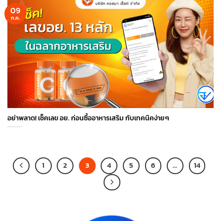
09
ก.ค.
อย่าพลาด! เช็คเลข อย. ก่อนซื้ออาหารเสริม กับเทคนิคง่ายๆ
1
2
3
4
5
6
…
14