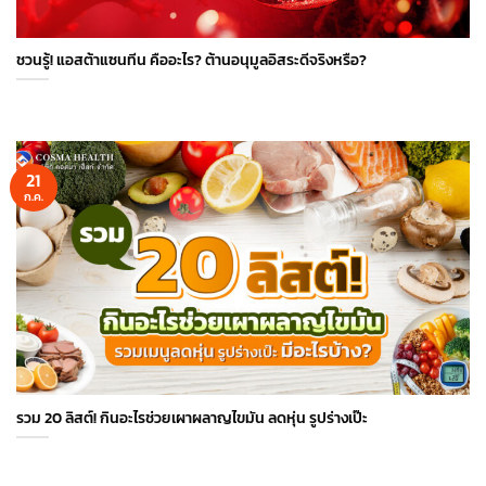
ชวนรู้! แอสต้าแซนทีน คืออะไร? ต้านอนุมูลอิสระดีจริงหรือ?
21
ก.ค.
รวม 20 ลิสต์! กินอะไรช่วยเผาผลาญไขมัน ลดหุ่น รูปร่างเป๊ะ