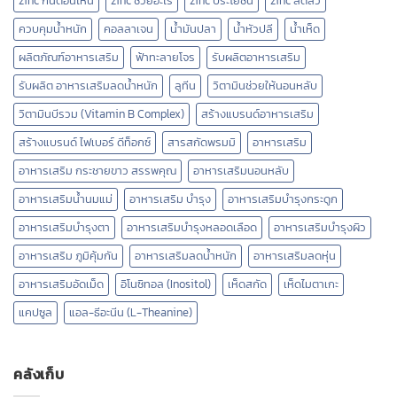
zinc กินตอนไหน
zinc ช่วยอะไร
zinc ประโยชน์
zinc ลดสิว
ควบคุมน้ำหนัก
คอลลาเจน
น้ำมันปลา
น้ำหัวปลี
น้ำเห็ด
ผลิตภัณฑ์อาหารเสริม
ฟ้าทะลายโจร
รับผลิตอาหารเสริม
รับผลิต อาหารเสริมลดน้ำหนัก
ลูทีน
วิตามินช่วยให้นอนหลับ
วิตามินบีรวม (Vitamin B Complex)
สร้างแบรนด์อาหารเสริม
สร้างแบรนด์ ไฟเบอร์ ดีท็อกซ์
สารสกัดพรมมิ
อาหารเสริม
อาหารเสริม กระชายขาว สรรพคุณ
อาหารเสริมนอนหลับ
อาหารเสริมน้ำนมแม่
อาหารเสริม บำรุง
อาหารเสริมบำรุงกระดูก
อาหารเสริมบำรุงตา
อาหารเสริมบำรุงหลอดเลือด
อาหารเสริมบํารุงผิว
อาหารเสริม ภูมิคุ้มกัน
อาหารเสริมลดน้ำหนัก
อาหารเสริมลดหุ่น
อาหารเสริมอัดเม็ด
อิโนซิทอล (Inositol)
เห็ดสกัด
เห็ดไมตาเกะ
แคปซูล
แอล-ธีอะนีน (L-Theanine)
คลังเก็บ