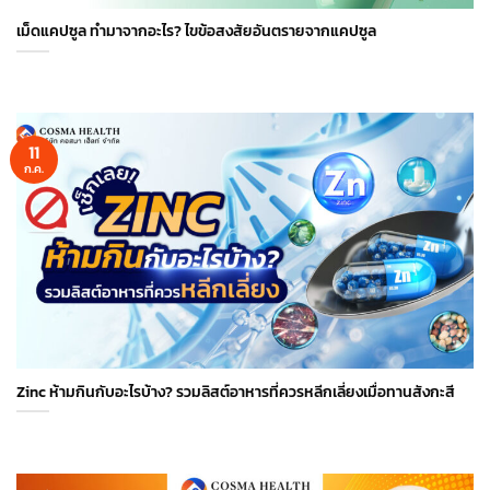
เม็ดแคปซูล ทำมาจากอะไร? ไขข้อสงสัยอันตรายจากแคปซูล
11
ก.ค.
Zinc ห้ามกินกับอะไรบ้าง? รวมลิสต์อาหารที่ควรหลีกเลี่ยงเมื่อทานสังกะสี