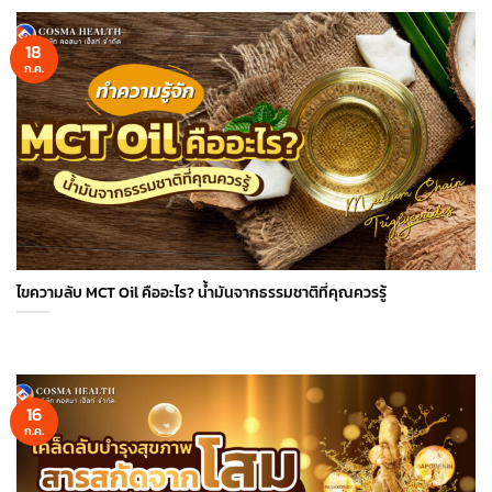
18
ก.ค.
ไขความลับ MCT Oil คืออะไร? น้ำมันจากธรรมชาติที่คุณควรรู้
16
ก.ค.