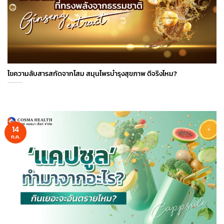
ไขความลับสารสกัดจากโสม สมุนไพรบำรุงสุขภาพ ดีจริงไหม?
14
ก.ค.